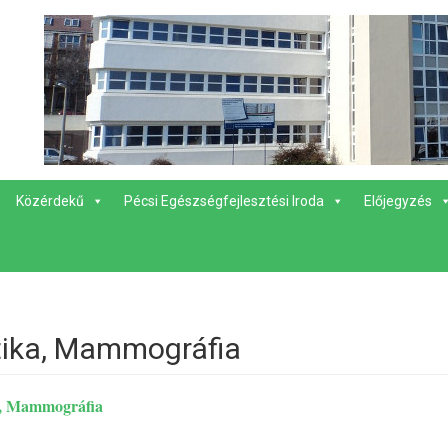
Közérdekű
Pécsi Egészségfejlesztési Iroda
Előjegyzés
tika, Mammográfia
a, Mammográfia