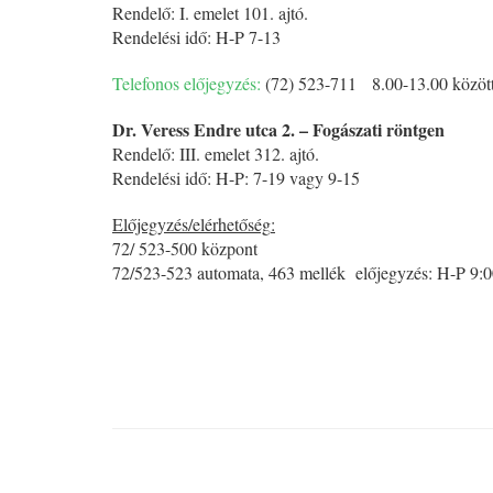
Rendelő: I. emelet 101. ajtó.
Rendelési idő: H-P 7-13
Telefonos előjegyzés:
(72) 523-711 8.00-13.00 közöt
Dr. Veress Endre utca 2. – Fogászati röntgen
Rendelő: III. emelet 312. ajtó.
Rendelési idő: H-P: 7-19 vagy 9-15
Előjegyzés/elérhetőség
:
72/ 523-500 központ
72/523-523 automata, 463 mellék előjegyzés: H-P 9:0