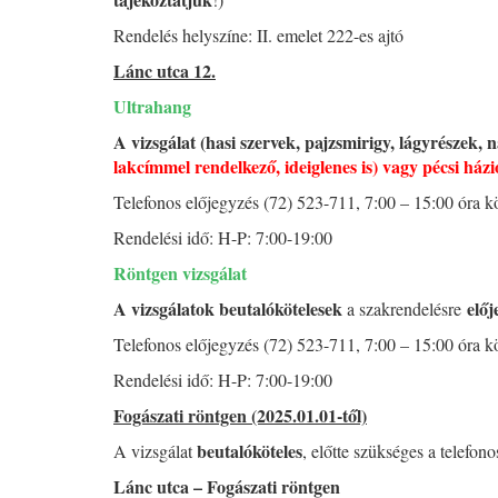
Rendelés helyszíne: II. emelet 222-es ajtó
Lánc utca 12.
Ultrahang
A vizsgálat (hasi szervek, pajzsmirigy, lágyrészek, 
lakcímmel rendelkező, ideiglenes is) vagy pécsi ház
Telefonos előjegyzés (72) 523-711, 7:00 – 15:00 óra 
Rendelési idő: H-P: 7:00-19:00
Röntgen vizsgálat
A vizsgálatok beutalókötelesek
előj
a szakrendelésre
Telefonos előjegyzés (72) 523-711, 7:00 – 15:00 óra 
Rendelési idő: H-P: 7:00-19:00
Fogászati röntgen (2025.01.01-től)
beutalóköteles
A vizsgálat
, előtte szükséges a telefon
Lánc utca – Fogászati röntgen