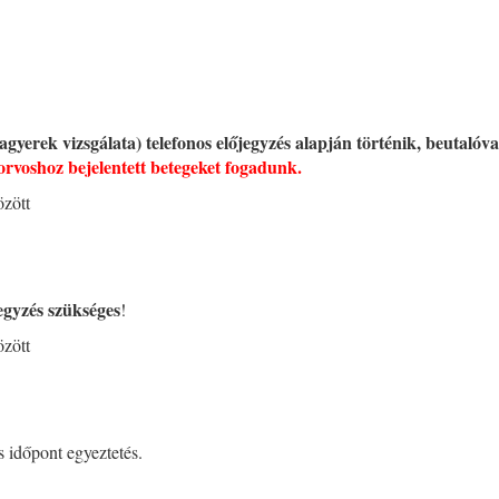
nagyerek vizsgálata) telefonos előjegyzés alapján történik,
beutalóva
iorvoshoz bejelentett betegeket fogadunk.
között
egyzés szükséges
!
között
os időpont egyeztetés.