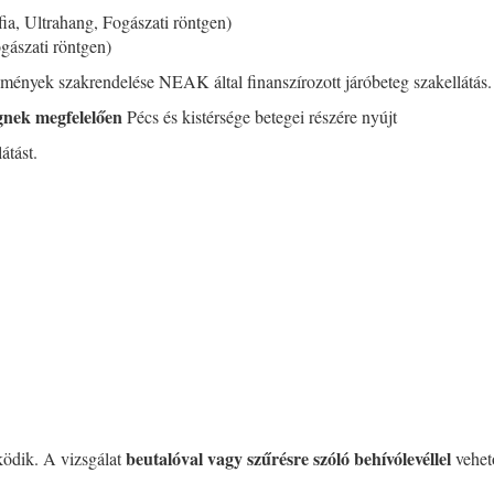
ia, Ultrahang, Fogászati röntgen)
gászati röntgen)
mények szakrendelése NEAK által finanszírozott járóbeteg szakellátás.
égnek megfelelően
Pécs és kistérsége betegei részére nyújt
látást.
b
eutalóval vagy szűrésre szóló behívólevéllel
ödik. A vizsgálat
vehet