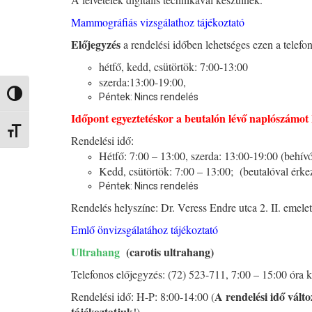
Mammográfiás vizsgálathoz tájékoztató
Előjegyzés
a rendelési időben lehetséges ezen a telef
hétfő, kedd, csütörtök: 7:00-13:00
szerda:13:00-19:00,
Nagy kontraszt váltása
Péntek: Nincs rendelés
Időpont egyeztetéskor a beutalón lévő naplószámot 
Betűméret váltása
Rendelési idő:
Hétfő: 7:00 – 13:00, szerda: 13:00-19:00 (behívó
Kedd, csütörtök: 7:00 – 13:00; (beutalóval ér
Péntek: Nincs rendelés
Rendelés helyszíne: Dr. Veress Endre utca 2. II. emele
Emlő önvizsgálatához tájékoztató
Ultrahang
(carotis ultrahang)
Telefonos előjegyzés: (72) 523-711, 7:00 – 15:00 óra 
A rendelési idő vált
Rendelési idő: H-P: 8:00-14:00 (
tájékoztatjuk
!)