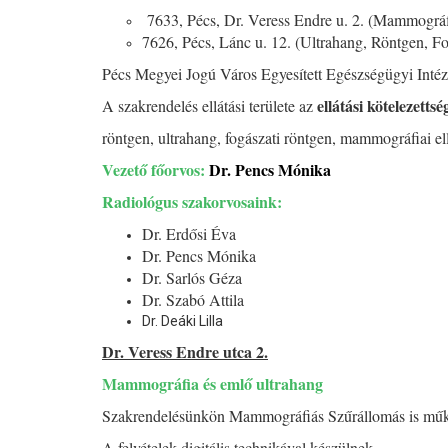
7633, Pécs, Dr. Veress Endre u. 2. (Mammográf
7626, Pécs, Lánc u. 12. (Ultrahang, Röntgen, Fo
Pécs Megyei Jogú Város Egyesített Egészségügyi Intéz
ellátási kötelezetts
A szakrendelés ellátási területe az
röntgen, ultrahang, fogászati röntgen, mammográfiai el
Vezető főorvos
:
Dr. Pencs Mónika
Radiológus szakorvosaink:
Dr. Erdősi Éva
Dr. Pencs Mónika
Dr. Sarlós Géza
Dr. Szabó Attila
Dr. Deáki Lilla
Dr. Veress Endre utca 2.
Mammográfia és emlő ultrahang
Szakrendelésünkön Mammográfiás Szűrállomás is műk
A felvételek digitális technikával készülnek.