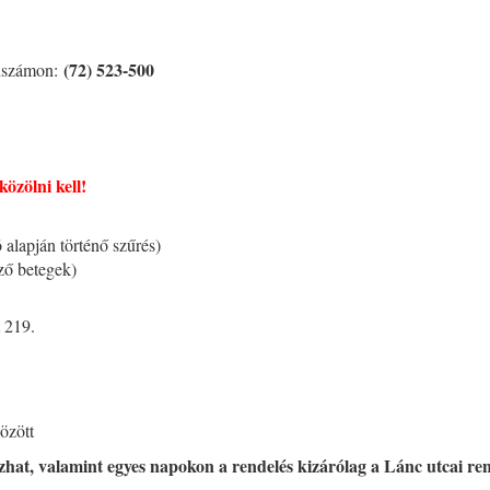
(
72) 523-500
onszámon:
közölni kell!
 alapján történő szűrés)
kező betegek)
t 219.
között
ozhat, valamint egyes napokon a rendelés kizárólag a Lánc utcai re