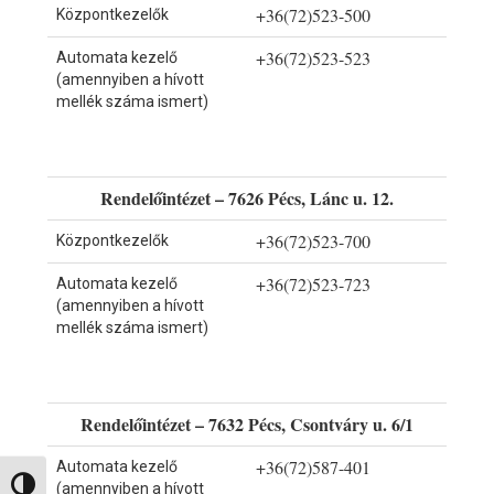
+36(72)523-500
Központkezelők
+36(72)523-523
Automata kezelő
(amennyiben a hívott
mellék száma ismert)
Rendelőintézet – 7626 Pécs, Lánc u. 12.
+36(72)523-700
Központkezelők
+36(72)523-723
Automata kezelő
(amennyiben a hívott
mellék száma ismert)
Rendelőintézet – 7632 Pécs, Csontváry u. 6/1
+36(72)587-401
Automata kezelő
Nagy kontraszt váltása
(amennyiben a hívott