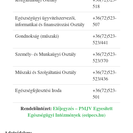
518
Egészségügyi ügyvitelszervezői,
+36(72)523-
informatikai és finanszírozási Osztály
507
Gondnokság (műszaki)
+36(72)523-
523/441
Személy- és Munkaügyi Osztály
+36(72)523-
523/370
Műszaki és Szolgáltatási Osztály
+36(72)523-
523/436
Egészségfejlesztési Iroda
+36(72)523-
501
Rendelőintézet:
Előjegyzés – PMJV Egyesített
Egészségügyi Intézmények (eeipecs.hu)
Adatvédelem: