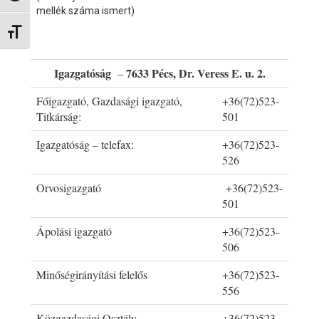
mellék száma ismert)
Betűméret váltása
Igazgatóság
7633 Pécs, Dr. Veress E. u. 2.
–
Főigazgató, Gazdasági igazgató,
+36(72)523-
Titkárság:
501
Igazgatóság – telefax:
+36(72)523-
526
Orvosigazgató
+36(72)523-
501
Ápolási igazgató
+36(72)523-
506
Minőségirányítási felelős
+36(72)523-
556
Közgazdasági Osztály
+36(72)523-