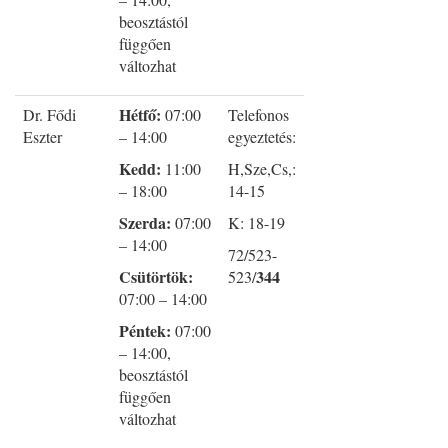
beosztástól
függően
változhat
Hétfő:
Dr. Fődi
07:00
Telefonos
Eszter
– 14:00
egyeztetés:
Kedd:
11:00
H,Sze,Cs,:
– 18:00
14-15
Szerda:
07:00
K: 18-19
– 14:00
72/523-
Csütörtök:
344
523/
07:00 – 14:00
Péntek:
07:00
– 14:00,
beosztástól
függően
változhat