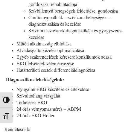
gondozása, rehabilitációja
Szívbillentyű betegségek felderítése, gondozása
Cardiomyopathiák – szívizom betegségek –
diagnosztizálása és kezelése
Szívritmus zavarok diagnosztikája és gyógyszeres
kezelése
Műtéti alkalmasság elbírálása
Alvadásgátló kezelés optimalizálása
Egyéb szakrendelések kérésére konzíliumok adása
EKG felvételek véleményezése
Határterületi esetek differenciáldiagnózisa
Diagnosztikus lehetőségeink:
Nyugalmi EKG készítése és értékelése
Szívultrahang vizsgálat
Nagy kontraszt váltása
Terheléses EKG
24 órás vérnyomásmérés – ABPM
24 órás EKG Holter
Betűméret váltása
Rendelési idő