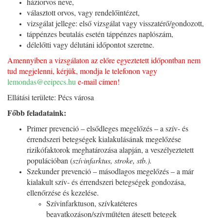
háziorvos neve,
választott orvos, vagy rendelőintézet,
vizsgálat jellege: első vizsgálat vagy visszatérő/gondozott,
táppénzes beutalás esetén táppénzes naplószám,
délelőtti vagy délutáni időpontot szeretne.
Amennyiben a vizsgálaton az előre egyeztetett időpontban nem
tud megjelenni, kérjük, mondja le telefonon vagy
lemondas@eeipecs.hu
e-mail címen!
Ellátási területe: Pécs városa
Főbb feladataink:
Primer prevenció – elsődleges megelőzés – a szív- és
érrendszeri betegségek kialakulásának megelőzése
rizikófaktorok meghatározása alapján, a veszélyeztetett
populációban (
szívinfarktus, stroke, stb.).
Szekunder prevenció – másodlagos megelőzés – a már
kialakult szív- és érrendszeri betegségek gondozása,
ellenőrzése és kezelése.
Szívinfarktuson, szívkatéteres
beavatkozáson/szívműtéten átesett betegek