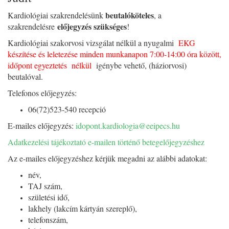
beutalóköteles
Kardiológiai szakrendelésünk
, a
előjegyzés szükséges
szakrendelésre
!
Kardiológiai szakorvosi vizsgálat nélkül a nyugalmi
EKG
készítése és leletezése minden munkanapon 7:00-14:00 óra között,
időpont egyeztetés nélkül
igénybe vehető, (háziorvosi)
beutalóval.
Telefonos előjegyzés:
06(72)523-540 recepció
E-mailes előjegyzés:
idopont.kardiologia@eeipecs.hu
Adatkezelési tájékoztató e-mailen történő betegelőjegyzéshez
Az e-mailes előjegyzéshez kérjük megadni az alábbi adatokat:
név,
TAJ szám,
születési idő,
lakhely (lakcím kártyán szereplő),
telefonszám,