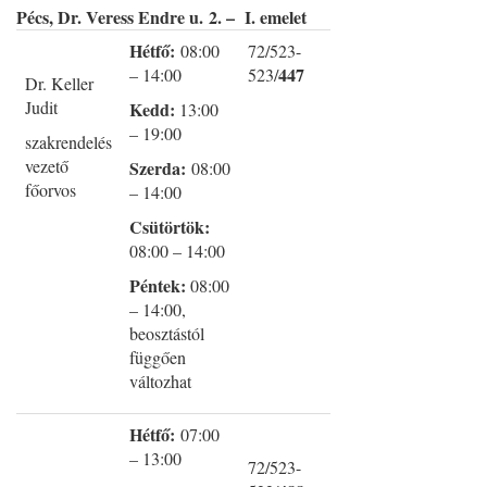
Pécs, Dr. Veress Endre u.
2. – I. emelet
Hétfő:
08:00
72/523-
447
– 14:00
523/
Dr. Keller
Judit
Kedd:
13:00
– 19:00
szakrendelés
vezető
Szerda:
08:00
főorvos
– 14:00
Csütörtök:
08:00 – 14:00
Péntek:
08:00
– 14:00,
beosztástól
függően
változhat
Hétfő:
07:00
– 13:00
72/523-