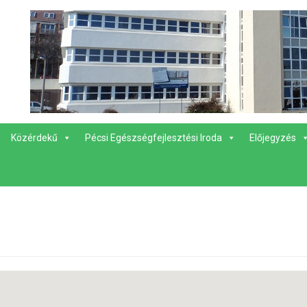
Közérdekű
Pécsi Egészségfejlesztési Iroda
Előjegyzés