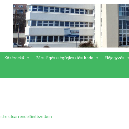
Közérdekű
Pécsi Egészségfejlesztési Iroda
Előjegyzés
Endre utcai rendelőintézetben