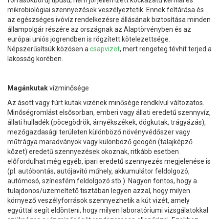
forrásokból új típusú, nem jól jellemzett kockázatú kémiai és
mikrobiológiai szennyezések veszélyeztetik. Ennek feltárása és
az egészséges ivóvíz rendelkezésre állásának biztosítása minden
állampolgár részére az országnak az Alaptörvényben és az
európai uniós jogrendben is rögzített kötelezettsége.
Népszerűsítsük közösen a
csapvizet
, mert rengeteg tévhit terjed a
lakosság körében.
Magánkutak
vízminősége
Az ásott vagy fúrt kutak vizének minősége rendkívül változatos.
Minőségromlást elsősorban, emberi vagy állati eredetű szennyvíz,
állati hulladék (pöcegödrök, árnyékszékek, dögkutak, trágyázás),
mezőgazdasági területen különböző növényvédőszer vagy
műtrágya maradványok vagy különböző geogén (talajképző
kőzet) eredetű szennyezések okoznak, ritkább esetben
előfordulhat még egyéb, ipari eredetű szennyezés megjelenése is
(pl. autóbontás, autójavító műhely, akkumulátor feldolgozó,
autómosó, színesfém feldolgozó stb.). Nagyon fontos, hogy a
tulajdonos/üzemeltető tisztában legyen azzal, hogy milyen
környező veszélyforrások szennyezhetik a kút vizét, amely
egyúttal segít eldönteni, hogy milyen laboratóriumi vizsgálatokkal