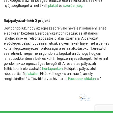
szükséges a víz minőségét rendszeresen ellenőrizni. Ezekhez
nyújt segítséget a mellékelt
plakát
és
szóróanyag
.
Rajzpályázat-InAirQ projekt
Úgy gondoljuk, hogy az egészségre való nevelést sohasem lehet
elég korán kezdeni. Ezért pályázatot hirdetünk az általános
iskolák alsó- és felső tagozatos diákjai számára. A pályázat
elsődleges célja, hogy ráirányítsuk a gyermekek figyelmét a bel- és
kültéri légszennyezés fontosságára és az alkotásokon keresztül
szeretnénk megismerni gondolatvilágukat arról, hogy hogyan
lehet csökkenteni a bel- és kültéri légszennyezettséget, illetve mit
gondolnak az egészséges levegőről. A részletes pályázati
felhívásunk elolvasható
honlapunkon
. Küldjük a pályázatot
népszerűsítő
plakátot
. Elkészült egy kis animáció, amely
megtekinthető a Tisztifőorvos hivatalos
Facebook oldalán
is.”