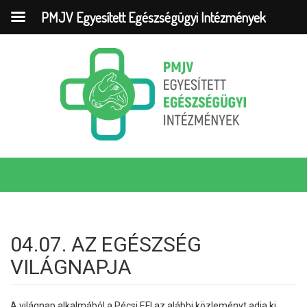
PMJV Egyesített Egészségügyi Intézmények
04.07. AZ EGÉSZSÉG
VILÁGNAPJA
A világnap alkalmából a Pécsi EFI az alábbi közleményt adja ki,