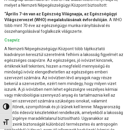
melyet a Nemzeti Népegészségügyi Központ biztosított:
“Április 7-én van az Egészség Világnapja, az Egészségügyi
Világszervezet (WHO) megalakulásának évfordulóján.
A WHO
több mint 70 éve az egészségügyi munka irányításával és
összehangolásával foglalkozik világszerte.
Csapvíz
A Nemzeti Népegészségügyi Központ több tájékoztató
kiadványon keresztül szeretnénk felhívni a lakosság figyelmét az
egészséges csapvízre. Az egészséges, jó ivóvizet kincsnek,
értéknek kell tekinteni, hiszen a megfelelő mennyiségű és
minőségű ivóvíz elengedhetetlen az egészséges emberi
szervezet számára. Az ivóvízben lévő anyagok nagy része
bekerül a szervezetbe, ezért nem mindegy, hogy milyen vizet
iszunk. A jó ivóvízben nem lehet egészségre veszélyes kémiai
vagy mikrobiológiai szennyező anyag és tartalmaznia kell az
emberi szervezet számára szükséges ionokat, valamint
frissítőnek, szomjoltónak és jó ízűnek kell lennie. Magyarország
Nagy kontraszt váltása
jelentős édesvíz készletekkel rendelkezik, amelyekből a lakosság
ivóvízigénye maradéktalanul biztosítható. Ugyanakkor az
Betűméret váltása
ivóvizeink biztonságát különböző természetes és antropogén